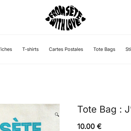
From Sète With Love
fiches
T-shirts
Cartes Postales
Tote Bags
St
Tote Bag : 
🔍
10.00
€