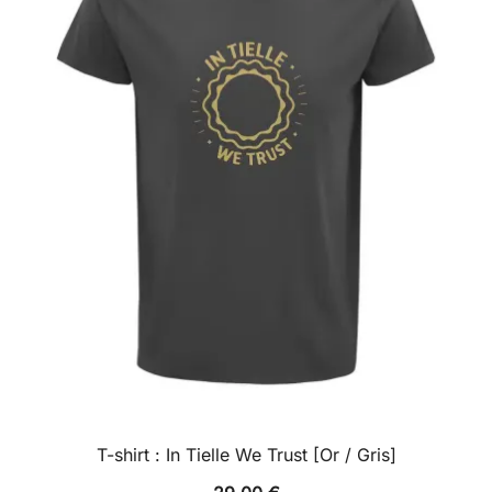
peuvent
être
choisies
sur
la
page
du
produit
T-shirt : In Tielle We Trust [Or / Gris]