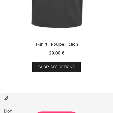
T-shirt : Poulpe Fiction
29.00
€
Ce
CHOIX DES OPTIONS
produit
a
plusieurs
variations.
Les
options
peuvent
Blog