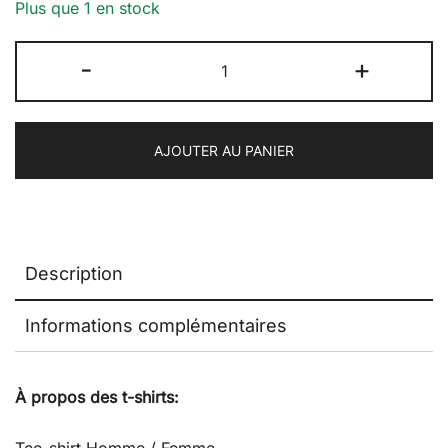
Plus que 1 en stock
quantité
-
+
de
T-
shirt
AJOUTER AU PANIER
:
Sea
Sète
and
Sun
Description
Informations complémentaires
À propos des t-shirts: