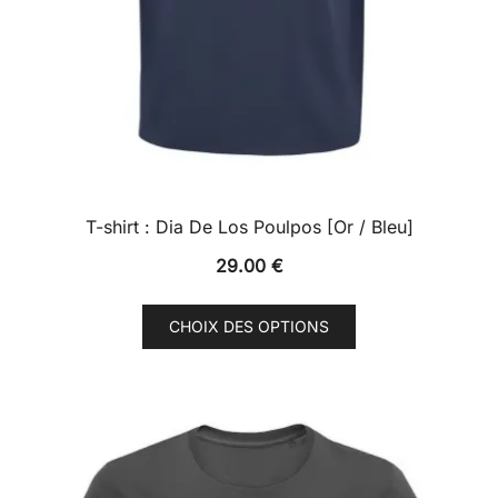
T-shirt : Dia De Los Poulpos [Or / Bleu]
29.00
€
Ce
CHOIX DES OPTIONS
produit
a
plusieurs
variations.
Les
options