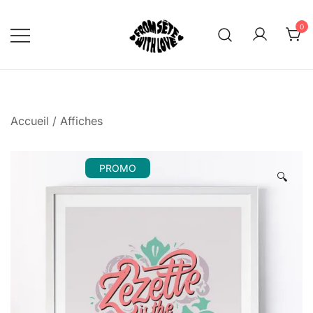
Skip
to
0
content
From Sète With Love
Accueil
/
Affiches
PROMO
🔍