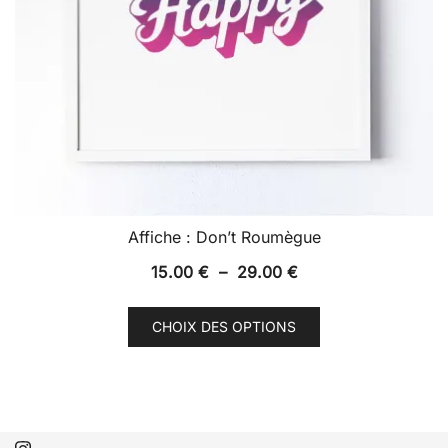
produit
Affiche : Don’t Roumègue
Plage
15.00
€
–
29.00
€
de
Ce
prix :
CHOIX DES OPTIONS
produit
15.00 €
a
à
plusieurs
29.00 €
variations.
Les