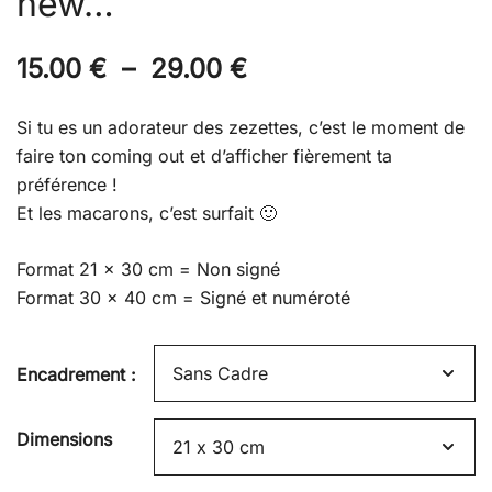
new…
Plage
15.00
€
–
29.00
€
de
Si tu es un adorateur des zezettes, c’est le moment de
prix :
faire ton coming out et d’afficher fièrement ta
préférence !
15.00 €
Et les macarons, c’est surfait 🙂
à
Format 21 x 30 cm = Non signé
29.00 €
Format 30 x 40 cm = Signé et numéroté
Encadrement :
Dimensions