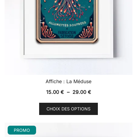
Affiche : La Méduse
Plage
15.00
€
–
29.00
€
de
Ce
prix :
CHOIX DES OPTIONS
produit
15.00 €
a
à
plusieurs
PROMO
29.00 €
variations.